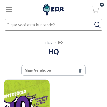
0
Início
>
HQ
HQ