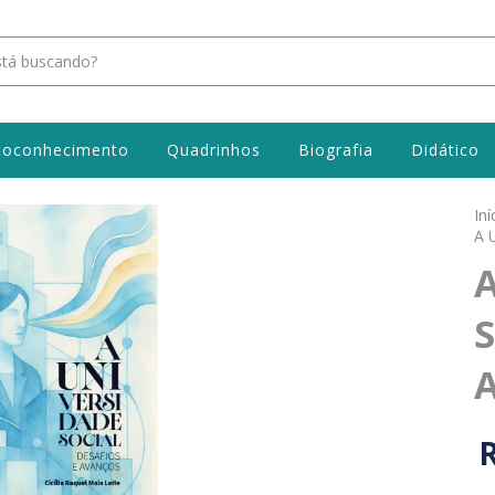
toconhecimento
Quadrinhos
Biografia
Didático
Iní
A 
S