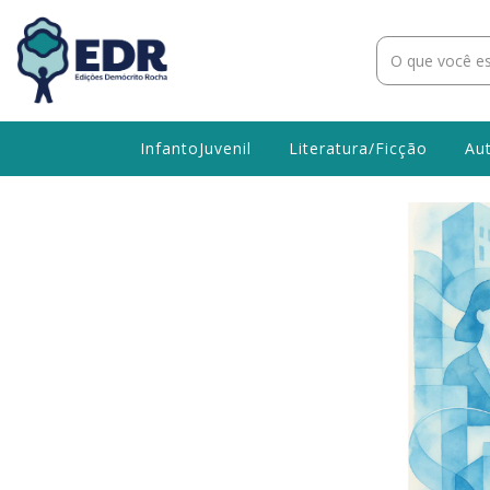
InfantoJuvenil
Literatura/Ficção
Au