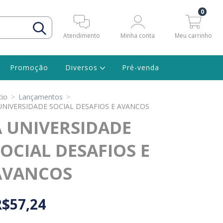
0
Atendimento
Minha conta
Meu carrinho
Promoção
Diversos
Pré-venda
cio
>
Lançamentos
>
UNIVERSIDADE SOCIAL DESAFIOS E AVANCOS
A UNIVERSIDADE
OCIAL DESAFIOS E
AVANCOS
R$57,24