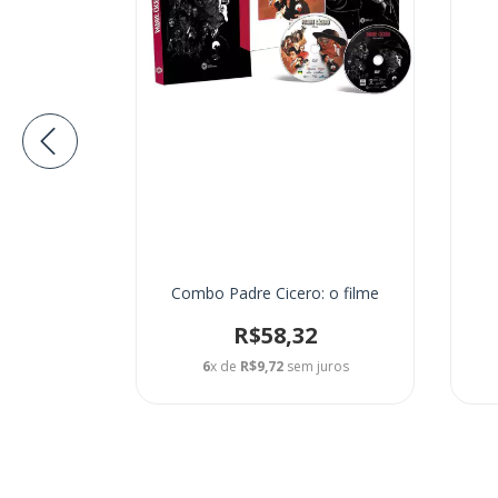
Combo Padre Cicero: o filme
4
R$58,32
juros
6
x de
R$9,72
sem juros