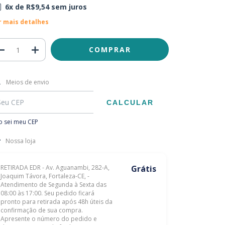
6
x de
R$9,54
sem juros
r mais detalhes
regas para o CEP:
ALTERAR CEP
Meios de envio
CALCULAR
 sei meu CEP
Nossa loja
RETIRADA EDR - Av. Aguanambi, 282-A,
Grátis
Joaquim Távora, Fortaleza-CE, -
Atendimento de Segunda à Sexta das
08:00 às 17:00. Seu pedido ficará
pronto para retirada após 48h úteis da
confirmação de sua compra.
Apresente o número do pedido e