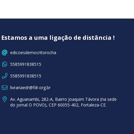
Estamos a uma ligação de distância !
edicoesdemocritorocha
5585991838515
5585991838515
livrariaedr@fdr.org.br
Av. Aguanambi, 282-A, Bairro Joaquim Távora (na sede
do jornal O POVO), CEP 60055-402, Fortaleza-CE.