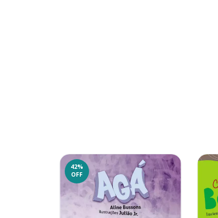
42
%
OFF