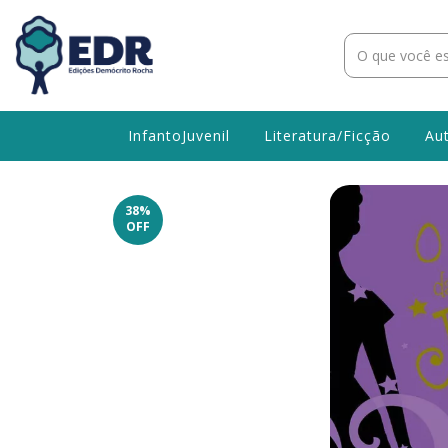
InfantoJuvenil
Literatura/Ficção
Au
38
%
OFF