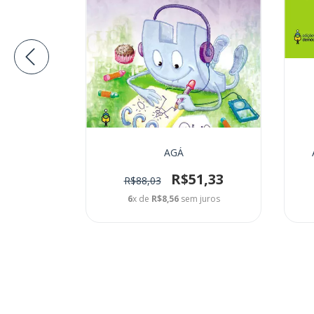
e Chuva
AGÁ
1,33
R$51,33
R$88,03
juros
6
x de
R$8,56
sem juros