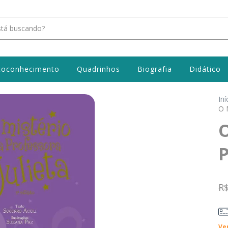
toconhecimento
Quadrinhos
Biografia
Didático
Iní
O 
O
P
R$
Ve