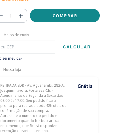
regas para o CEP:
ALTERAR CEP
Meios de envio
CALCULAR
 sei meu CEP
Nossa loja
RETIRADA EDR - Av. Aguanambi, 282-A,
Grátis
Joaquim Távora, Fortaleza-CE, -
Atendimento de Segunda à Sexta das
08:00 às 17:00. Seu pedido ficará
pronto para retirada após 48h úteis da
confirmação de sua compra.
Apresente o número do pedido e
documento quando for buscar sua
encomenda, que ficará disponível na
recepção durante a semana.