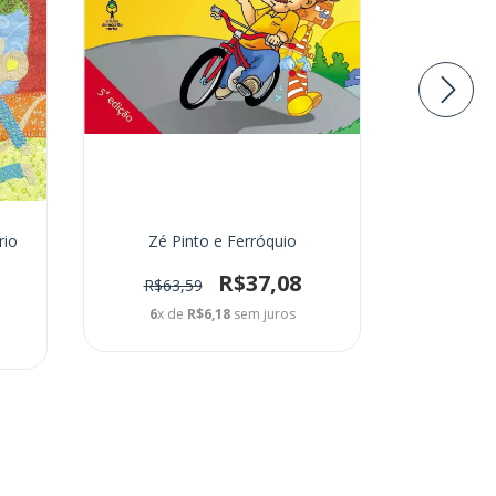
rio
Zé Pinto e Ferróquio
História d
R$37,08
R$63,59
R$88
6
x de
R$6,18
sem juros
6
x d