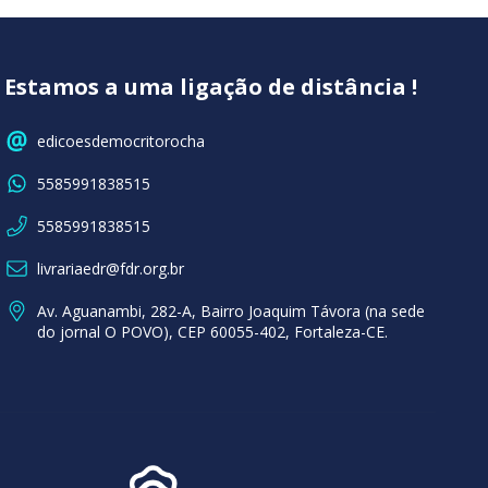
Estamos a uma ligação de distância !
edicoesdemocritorocha
5585991838515
5585991838515
livrariaedr@fdr.org.br
Av. Aguanambi, 282-A, Bairro Joaquim Távora (na sede
do jornal O POVO), CEP 60055-402, Fortaleza-CE.