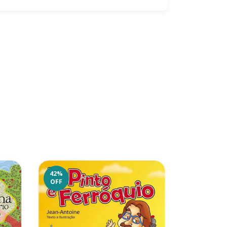
42
%
42
%
OFF
OFF