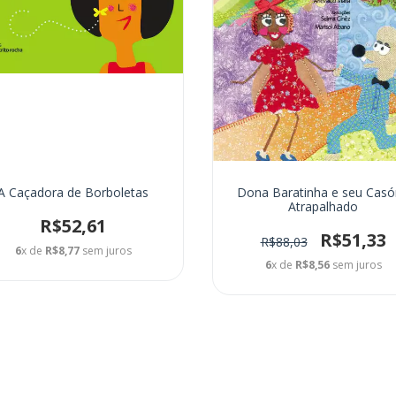
A Caçadora de Borboletas
Dona Baratinha e seu Casó
Atrapalhado
R$52,61
R$51,33
R$88,03
6
x de
R$8,77
sem juros
6
x de
R$8,56
sem juros