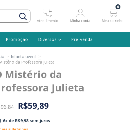
0
Atendimento
Minha conta
Meu carrinho
Promoção
Diversos
Pré-venda
cio
>
Infantojuvenil
>
Mistério da Professora Julieta
 Mistério da
rofessora Julieta
R$59,89
96,84
6
x de
R$9,98
sem juros
r mais detalhes