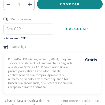
Entregas para o CEP:
ALTERAR CEP
Meios de envio
CALCULAR
Não sei meu CEP
Nossa loja
RETIRADA EDR - Av. Aguanambi, 282-A, Joaquim
Grátis
Távora, Fortaleza-CE, - Atendimento de Segunda
à Sexta das 08:00 às 17:00. Seu pedido ficará
pronto para retirada após 48h úteis da
confirmação de sua compra. Apresente o
número do pedido e documento quando for
buscar sua encomenda, que ficará disponível na
recepção durante a semana.
O livro relata a história de Zizi, um menino pobre dotado de um