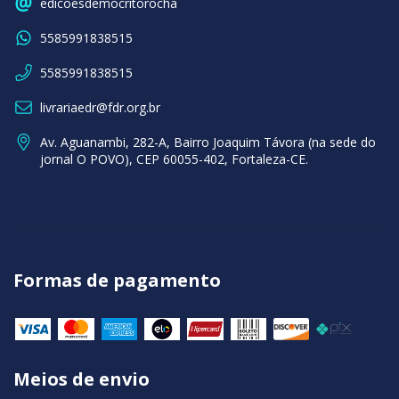
edicoesdemocritorocha
5585991838515
5585991838515
livrariaedr@fdr.org.br
Av. Aguanambi, 282-A, Bairro Joaquim Távora (na sede do
jornal O POVO), CEP 60055-402, Fortaleza-CE.
Formas de pagamento
Meios de envio