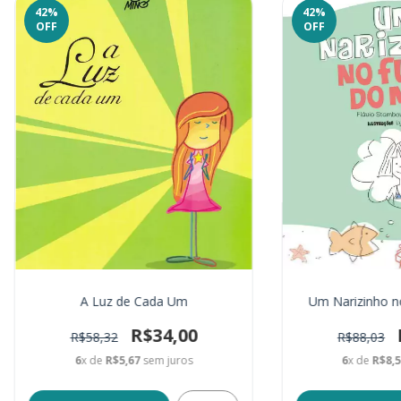
42
%
42
%
OFF
OFF
A Luz de Cada Um
Um Narizinho n
R$34,00
R$58,32
R$88,03
6
x de
R$5,67
sem juros
6
x de
R$8,