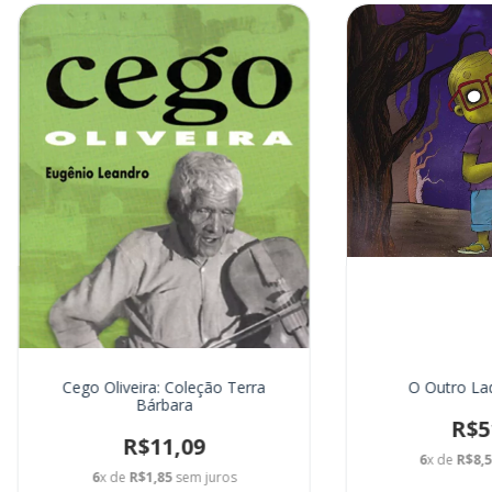
Cego Oliveira: Coleção Terra
O Outro La
Bárbara
R$5
R$11,09
6
x de
R$8,
6
x de
R$1,85
sem juros