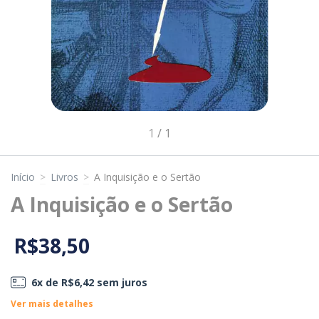
1
/
1
Início
>
Livros
>
A Inquisição e o Sertão
A Inquisição e o Sertão
R$38,50
6
x de
R$6,42
sem juros
Ver mais detalhes