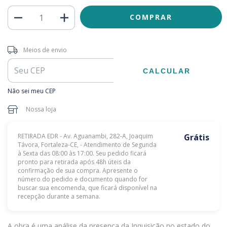
Entregas para o CEP:
ALTERAR CEP
Meios de envio
CALCULAR
Não sei meu CEP
Nossa loja
RETIRADA EDR - Av. Aguanambi, 282-A, Joaquim
Grátis
Távora, Fortaleza-CE, - Atendimento de Segunda
à Sexta das 08:00 às 17:00. Seu pedido ficará
pronto para retirada após 48h úteis da
confirmação de sua compra. Apresente o
número do pedido e documento quando for
buscar sua encomenda, que ficará disponível na
recepção durante a semana.
A obra é uma análise da presença da Inquisição no estado do