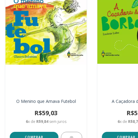
O Menino que Amava Futebol
A Caçadora d
R$59,03
R$5
6
x de
R$9,84
sem juros
6
x de
R$8,