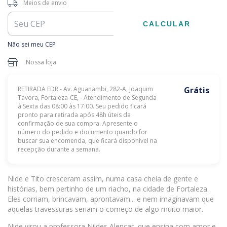
Entregas para o CEP:
ALTERAR CEP
Meios de envio
CALCULAR
Não sei meu CEP
Nossa loja
RETIRADA EDR - Av. Aguanambi, 282-A, Joaquim
Grátis
Távora, Fortaleza-CE, - Atendimento de Segunda
à Sexta das 08:00 às 17:00. Seu pedido ficará
pronto para retirada após 48h úteis da
confirmação de sua compra. Apresente o
número do pedido e documento quando for
buscar sua encomenda, que ficará disponível na
recepção durante a semana.
Nide e Tito cresceram assim, numa casa cheia de gente e
histórias, bem pertinho de um riacho, na cidade de Fortaleza.
Eles corriam, brincavam, aprontavam... e nem imaginavam que
aquelas travessuras seriam o começo de algo muito maior.
Nide virou a professora Nildes Alencar, que ensina com amor e