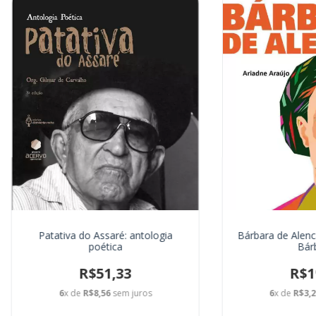
Patativa do Assaré: antologia
Bárbara de Alenc
poética
Bár
R$51,33
R$1
6
x de
R$8,56
sem juros
6
x de
R$3,