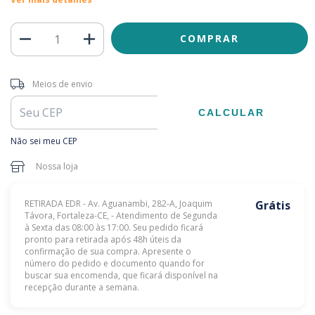
Entregas para o CEP:
ALTERAR CEP
Meios de envio
CALCULAR
Não sei meu CEP
Nossa loja
RETIRADA EDR - Av. Aguanambi, 282-A, Joaquim
Grátis
Távora, Fortaleza-CE, - Atendimento de Segunda
à Sexta das 08:00 às 17:00. Seu pedido ficará
pronto para retirada após 48h úteis da
confirmação de sua compra. Apresente o
número do pedido e documento quando for
buscar sua encomenda, que ficará disponível na
recepção durante a semana.