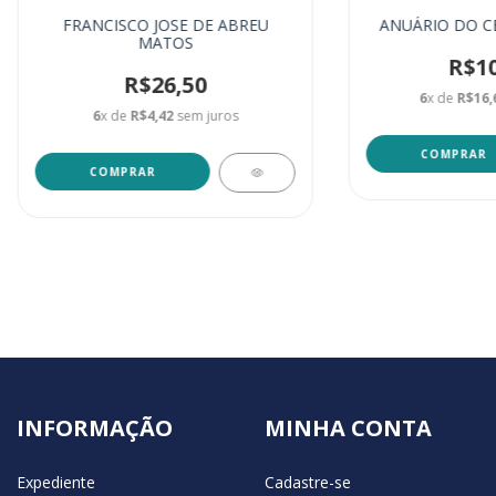
FRANCISCO JOSE DE ABREU
ANUÁRIO DO CE
MATOS
R$10
R$26,50
6
x de
R$16,
6
x de
R$4,42
sem juros
INFORMAÇÃO
MINHA CONTA
Expediente
Cadastre-se