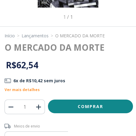
1
/
1
Início
>
Lançamentos
>
O MERCADO DA MORTE
O MERCADO DA MORTE
R$62,54
6
x de
R$10,42
sem juros
Ver mais detalhes
Entregas para o CEP:
ALTERAR CEP
Meios de envio