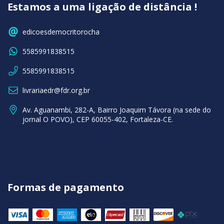
Estamos a uma ligação de distância !
edicoesdemocritorocha
5585991838515
5585991838515
livrariaedr@fdr.org.br
Av. Aguanambi, 282-A, Bairro Joaquim Távora (na sede do
jornal O POVO), CEP 60055-402, Fortaleza-CE.
Formas de pagamento