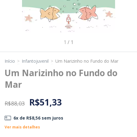
1
/
1
Início
>
Infantojuvenil
>
Um Narizinho no Fundo do Mar
Um Narizinho no Fundo do
Mar
R$51,33
R$88,03
6
x de
R$8,56
sem juros
Ver mais detalhes