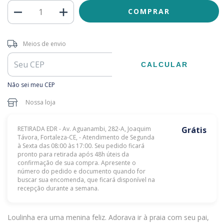
Entregas para o CEP:
ALTERAR CEP
Meios de envio
CALCULAR
Não sei meu CEP
Nossa loja
RETIRADA EDR - Av. Aguanambi, 282-A, Joaquim
Grátis
Távora, Fortaleza-CE, - Atendimento de Segunda
à Sexta das 08:00 às 17:00. Seu pedido ficará
pronto para retirada após 48h úteis da
confirmação de sua compra. Apresente o
número do pedido e documento quando for
buscar sua encomenda, que ficará disponível na
recepção durante a semana.
Loulinha era uma menina feliz. Adorava ir à praia com seu pai,