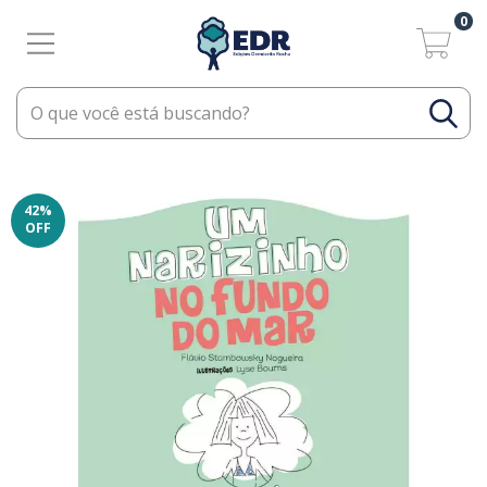
0
42
%
OFF