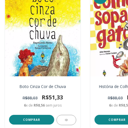
Boto Cinza Cor de Chuva
História de Col
R$51,33
R$88,03
R$88,03
6
x de
R$8,56
sem juros
6
x de
R$8,