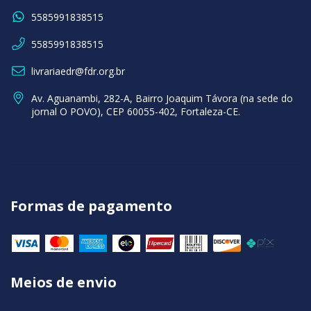
5585991838515
5585991838515
livrariaedr@fdr.org.br
Av. Aguanambi, 282-A, Bairro Joaquim Távora (na sede do
jornal O POVO), CEP 60055-402, Fortaleza-CE.
Formas de pagamento
Meios de envio