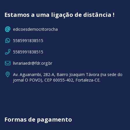
Estamos a uma ligação de distância !
edicoesdemocritorocha
5585991838515
5585991838515
livrariaedr@fdr.org.br
Av. Aguanambi, 282-A, Bairro Joaquim Távora (na sede do
jornal O POVO), CEP 60055-402, Fortaleza-CE.
Formas de pagamento