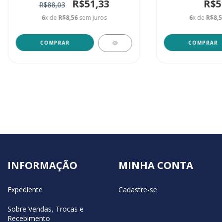
R$51,33
R$5
R$88,03
6
x de
R$8,56
sem juros
6
x de
R$8,
INFORMAÇÃO
MINHA CONTA
Expediente
Cadastre-se
Sobre Vendas, Trocas e
Recebimento