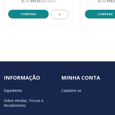
6
x de
R$9,84
sem juros
6
x de
R$8,
INFORMAÇÃO
MINHA CONTA
Expediente
Cadastre-se
Sobre Vendas, Trocas e
Recebimento