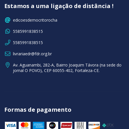
Estamos a uma ligação de distância !
edicoesdemocritorocha
5585991838515
5585991838515
livrariaedr@fdr.org.br
Av. Aguanambi, 282-A, Bairro Joaquim Távora (na sede do
jornal O POVO), CEP 60055-402, Fortaleza-CE.
Formas de pagamento