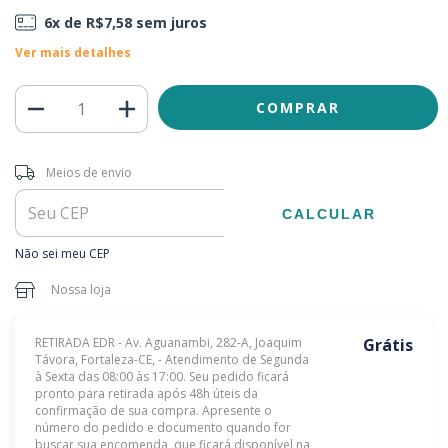
6
x de
R$7,58
sem juros
Ver mais detalhes
Entregas para o CEP:
ALTERAR CEP
Meios de envio
CALCULAR
Não sei meu CEP
Nossa loja
RETIRADA EDR - Av. Aguanambi, 282-A, Joaquim
Grátis
Távora, Fortaleza-CE, - Atendimento de Segunda
à Sexta das 08:00 às 17:00. Seu pedido ficará
pronto para retirada após 48h úteis da
confirmação de sua compra. Apresente o
número do pedido e documento quando for
buscar sua encomenda, que ficará disponível na