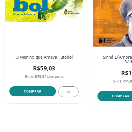
O Menino que Amava Futebol
Sinhá D`Amora:
Bár
R$59,03
R$1
6
x de
R$9,84
sem juros
6
x de
R$1,