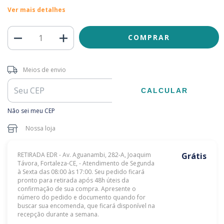
Ver mais detalhes
Entregas para o CEP:
ALTERAR CEP
Meios de envio
CALCULAR
Não sei meu CEP
Nossa loja
RETIRADA EDR - Av. Aguanambi, 282-A, Joaquim
Grátis
Távora, Fortaleza-CE, - Atendimento de Segunda
à Sexta das 08:00 às 17:00. Seu pedido ficará
pronto para retirada após 48h úteis da
confirmação de sua compra. Apresente o
número do pedido e documento quando for
buscar sua encomenda, que ficará disponível na
recepção durante a semana.